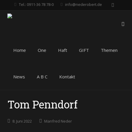
Tel.: 0911-36 78 78-0
info@nederobert.de
Home
One
Haft
GIFT
Themen
News
A B C
Kontakt
Tom Penndorf
8. Juni 2022
Manfred Neder