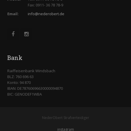
Fax: 0911- 36 78 78-9
Email:
info@nederobert.de
Bank
Raiffeisenbank Windsbach
BLZ: 760 696 63
Konto: 94 870
IBAN: DE78760696630000094870
BIC: GENODEF1WBA
NederObert Strafverteidiger
instagram