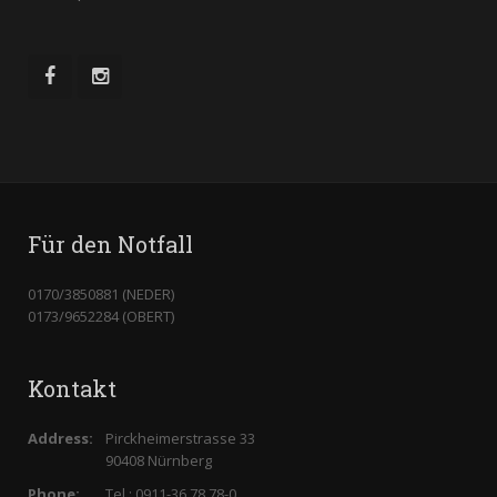
Für den Notfall
0170/3850881 (NEDER)
0173/9652284 (OBERT)
Kontakt
Address:
Pirckheimerstrasse 33
90408 Nürnberg
Phone:
Tel.: 0911-36 78 78-0