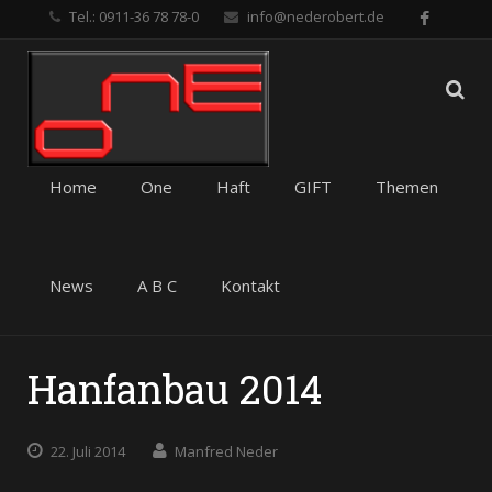
Tel.: 0911-36 78 78-0
info@nederobert.de
Home
One
Haft
GIFT
Themen
News
A B C
Kontakt
Hanfanbau 2014
22. Juli 2014
Manfred Neder